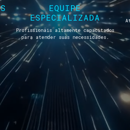
AS
EQUIPE
ESPECIALIZADA
A
Profissionais altamente capacitados
para atender suas necessidades.